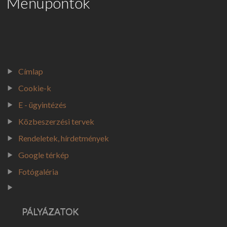
Menüpontok
KÖZÉRDEKŰ
TÁJÉKOZTATÁS - HELYI ÖNAZONOSSÁG VÉDELMÉRŐL SZÓLÓ ÖNK. REND
#1. SZERVEZETI, SZEMÉLYZETI ADATOK #2. TEVÉKENYSÉGRE, MŰKÖDÉ
SZÁLLÁSHELY NYILVÁNTARTÁS
Címlap
VÁLASZTÁSI INFORMÁCIÓK
Cookie-k
E - ügyintézés
VÁLASZTÁSI SZERVEK
Közbeszerzési tervek
VÁLASZTÁSI ÜGYINTÉZÉS
Rendeletek, hírdetmények
2026. ÉVI VÁLASZTÁS
Google térkép
KORÁBBI VÁLASZTÁSOK (2024)
Fotógaléria
PÁLYÁZATOK