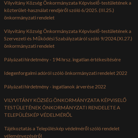
Vilyvitány Község Önkormányzata Képviselő-testületének a
közterület-használat rendjéről szóló 6/2025. (III.25.)
FOTÓGALÉRIA
önkormányzati rendelet
PÁLYÁZATOK
Vilyvitány Község Önkormányzata Képviselő-testületének a
Szervezeti és Működési Szabályzatáról szóló 9/2024.(XI.27.)
MFP
önkormányzati rendelet
5102-01-0040/18
Pályázati hirdetmény - 194 hrsz. ingatlan értékesítésére
TOP-5.3.1-16-BO1-2017-00011
Idegenforgalmi adóról szóló önkormányzati rendelet 2022
TÁMOP-6.1.2-11/1-2012-1200 SZ. PROJEKT
ÉMOP-4.2.1/A-11-2012-0036
Pályázati hirdetmény - ingatlanok árverése 2022
KÖFOP-1.0.0-VEKOP-15-2016-0041.
VILYVITÁNY KÖZSÉG ÖNKORMÁNYZATA KÉPVISELŐ
5102-01-0132/17
TESTÜLETÉNEK ÖNKORMÁNYZATI RENDELETE A
VP6-7.2.1-7.4.1.1-16 (1778593637)
TELEPÜLÉSKÉP VÉDELMÉRŐL
VP6-7.2.1-7.4.1.2-16 (1826458130)
Tájékoztatás a Településkép védelméről szóló rendelet
véleményezéséről