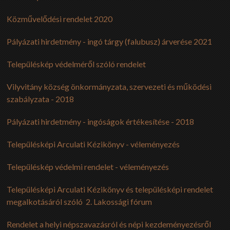
KÖZÉRDEKŰ
Közművelődési rendelet 2020
TÁJÉKOZTATÁS - HELYI ÖNAZONOSSÁG VÉDELMÉRŐL SZÓLÓ ÖNK. REND
Pályázati hirdetmény - ingó tárgy (falubusz) árverése 2021
#1. SZERVEZETI, SZEMÉLYZETI ADATOK #2. TEVÉKENYSÉGRE, MŰKÖDÉ
SZÁLLÁSHELY NYILVÁNTARTÁS
Településkép védelméről szóló rendelet
VÁLASZTÁSI INFORMÁCIÓK
Vilyvitány község önkormányzata, szervezeti és működési
szabályzata - 2018
VÁLASZTÁSI SZERVEK
Pályázati hirdetmény - ingóságok értékesítése - 2018
VÁLASZTÁSI ÜGYINTÉZÉS
Településképi Arculati Kézikönyv - véleményezés
2026. ÉVI VÁLASZTÁS
KORÁBBI VÁLASZTÁSOK (2024)
Településkép védelmi rendelet - véleményezés
Településképi Arculati Kézikönyv és településképi rendelet
megalkotásáról szóló 2. Lakossági fórum
Rendelet a helyi népszavazásról és népi kezdeményezésről