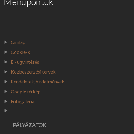
Menüpontok
KÖZÉRDEKŰ
TÁJÉKOZTATÁS - HELYI ÖNAZONOSSÁG VÉDELMÉRŐL SZÓLÓ ÖNK. REND
#1. SZERVEZETI, SZEMÉLYZETI ADATOK #2. TEVÉKENYSÉGRE, MŰKÖDÉ
SZÁLLÁSHELY NYILVÁNTARTÁS
Címlap
VÁLASZTÁSI INFORMÁCIÓK
Cookie-k
E - ügyintézés
VÁLASZTÁSI SZERVEK
Közbeszerzési tervek
VÁLASZTÁSI ÜGYINTÉZÉS
Rendeletek, hírdetmények
2026. ÉVI VÁLASZTÁS
Google térkép
KORÁBBI VÁLASZTÁSOK (2024)
Fotógaléria
PÁLYÁZATOK