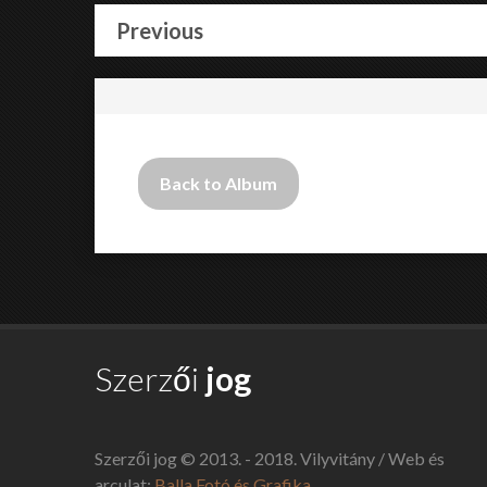
Previous
Back to Album
Szerzői
jog
Szerzői jog © 2013. - 2018. Vilyvitány / Web és
arculat:
Balla Fotó és Grafika