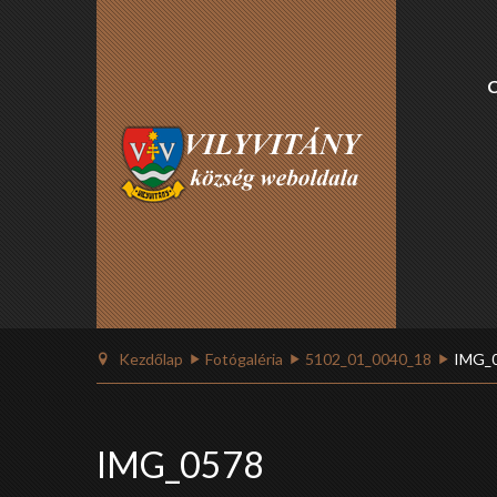
Kezdőlap
Fotógaléria
5102_01_0040_18
IMG_
IMG_0578