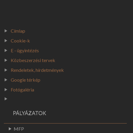
KÖZÉRDEKŰ
TÁJÉKOZTATÁS - HELYI ÖNAZONOSSÁG VÉDELMÉRŐL SZÓLÓ ÖNK. REND
#1. SZERVEZETI, SZEMÉLYZETI ADATOK #2. TEVÉKENYSÉGRE, MŰKÖDÉ
Címlap
SZÁLLÁSHELY NYILVÁNTARTÁS
Cookie-k
VÁLASZTÁSI INFORMÁCIÓK
E - ügyintézés
Közbeszerzési tervek
VÁLASZTÁSI SZERVEK
Rendeletek, hírdetmények
VÁLASZTÁSI ÜGYINTÉZÉS
Google térkép
2026. ÉVI VÁLASZTÁS
Fotógaléria
KORÁBBI VÁLASZTÁSOK (2024)
PÁLYÁZATOK
MFP