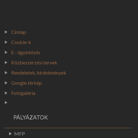
KÖZÉRDEKŰ
TÁJÉKOZTATÁS - HELYI ÖNAZONOSSÁG VÉDELMÉRŐL SZÓLÓ ÖNK. REND
#1. SZERVEZETI, SZEMÉLYZETI ADATOK #2. TEVÉKENYSÉGRE, MŰKÖDÉ
Címlap
SZÁLLÁSHELY NYILVÁNTARTÁS
Cookie-k
VÁLASZTÁSI INFORMÁCIÓK
E - ügyintézés
Közbeszerzési tervek
VÁLASZTÁSI SZERVEK
Rendeletek, hírdetmények
VÁLASZTÁSI ÜGYINTÉZÉS
Google térkép
2026. ÉVI VÁLASZTÁS
Fotógaléria
KORÁBBI VÁLASZTÁSOK (2024)
PÁLYÁZATOK
MFP